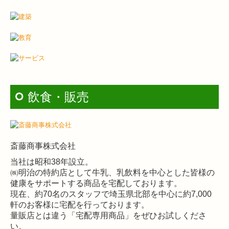
相続・贈与
事業承継
早期経営改善計画の策定支援
金融機関の皆様へ
飲食・販売
国の共済制度活用コーナー
補助金・助成金・融資情報
斎藤商事株式会社
キャンバス通信
当社は昭和38年設立。
㈱明治の特約店として牛乳、乳飲料を中心とした皆様の
WEB相談について
健康をサポートする商品を宅配しております。
現在、約70名のスタッフで埼玉県北部を中心に約7,000
軒のお客様に宅配を行っております。
量販店とは違う「宅配専用商品」をぜひお試しくださ
い。