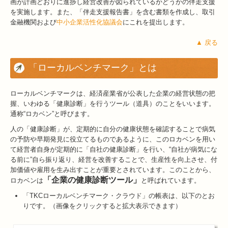
画が計画どおりに進捗し経営改善が図られているかどうかの伴走支援
を実施します。また、「伴走支援報告書」を含む書類を作成し、取引
金融機関および
中小企業活性化協議会
にこれを提出します。
▲ 戻る
「ローカルベンチマーク」とは
ローカルベンチマークは、経済産業省が公表した企業の経営状態の把
握、いわゆる「健康診断」を行うツール（道具）のことをいいます。
通称“ロカベン”と呼びます。
人の「健康診断」が、定期的に自分の健康状態を確認することで病気
の予防や早期発見に役立てるものであるように、このロカベンを用い
て経営者自身が定期的に「自社の健康診断」を行い、“自社が病気にな
る前に”自ら振り返り、経営を改善することで、生産性を向上させ、付
加価値や雇用を生み出すことが重要とされています。このことから、
「企業の健康診断ツール」
ロカベンは
と呼ばれています。
「TKCローカルベンチマーク・クラウド」の帳表は、以下のとお
りです。（画像をクリックすると拡大表示できます）