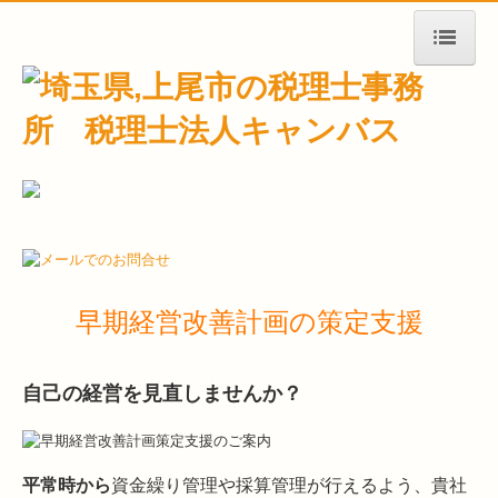
ホーム
事務所紹介
税理士紹介
顧問税理士紹介
産業医紹介
早期経営改善計画の策定支援
お客様リンク集
掲載情報
自己の経営を見直しませんか？
キャンバスの力
平常時から
資金繰り管理や採算管理が行えるよう、貴社
税務・会計