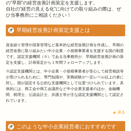
の”早期”の経営改善計画策定を支援します。
自社の”経営の見える化”に向けての取り組みの際は、ぜ
相続・贈与
ひ当事務所にご相談ください！
事業承継
早期経営改善計画策定支援とは
早期経営改善計画の策定支援
資金繰り管理や採算管理など基本的な経営改善計画を作成し、早期の
金融機関の皆様へ
経営改善に取り組みたい中小企業・小規模事業者を支援する国の制度
です。認定支援機関（※）である当事務所が、早期経営改善計画の策
国の共済制度活用コーナー
定を支援し、計画策定から１年間フォローアップします。
※認定支援機関とは、中小企業・小規模事業者が安心して経営相談等
補助金・助成金・融資情報
が受けられるために、専門知識や、実務経験が一定レベル以上の者に
対し、国が認定する公的な支援機関として位置づけられています。具
キャンバス通信
体的には、商工会や商工会議所など中小企業支援者のほか、金融機
関、税理士、公認会計士、弁護士等が主な認定支援機関として認定さ
WEB相談について
れています。
▲ 戻る
このような中小企業経営者におすすめです