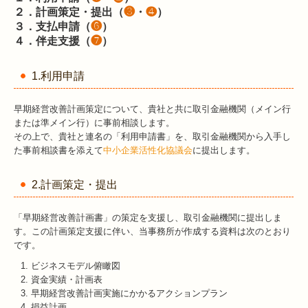
２．計画策定・提出（
❸
・
❹
）
３．支払申請（
❻
）
４．伴走支援（
❼
）
1.利用申請
早期経営改善計画策定について、貴社と共に取引金融機関（メイン行
または準メイン行）に事前相談します。
その上で、貴社と連名の「利用申請書」を、取引金融機関から入手し
た事前相談書を添えて
中小企業活性化協議会
に提出します。
2.計画策定・提出
「早期経営改善計画書」の策定を支援し、取引金融機関に提出しま
す。この計画策定支援に伴い、当事務所が作成する資料は次のとおり
です。
ビジネスモデル俯瞰図
資金実績・計画表
早期経営改善計画実施にかかるアクションプラン
損益計画