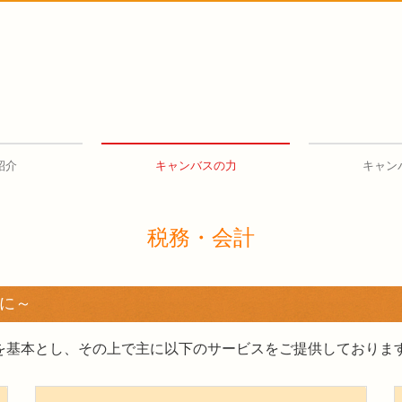
紹介
キャンバスの力
キャン
税務・会計
相続・贈与
事業承継
早期経営改善計画の策定支援
金融機関の皆様へ
国の共済制度活用コーナー
補助金・助成金・融資情報
税務・会計
に～
を基本とし、その上で主に以下のサービスをご提供しておりま