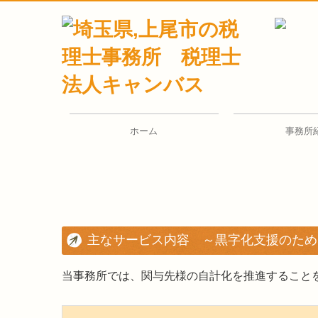
ホーム
事務所
税理士紹介
顧問税理士紹介
産業医紹介
お客様リンク集
掲載情報
主なサービス内容 ～黒字化支援のため
当事務所では、関与先様の自計化を推進すること