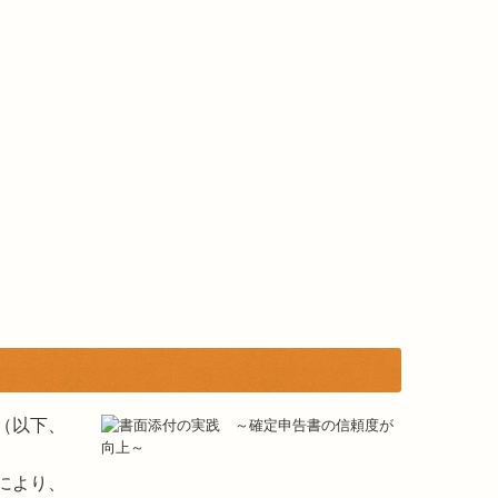
（以下、
により、