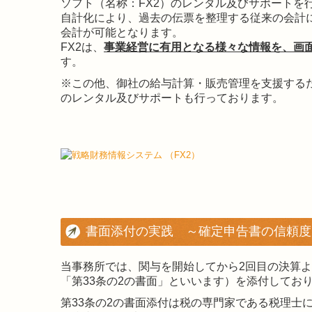
ソフト（名称：FX2）のレンタル及びサポートを
自計化により、過去の伝票を整理する従来の会計
会計が可能となります。
FX2は、
事業経営に有用となる様々な情報を、画
す。
※この他、御社の給与計算・販売管理を支援する
のレンタル及びサポートも行っております。
書面添付の実践 ～確定申告書の信頼度
当事務所では、関与を開始してから2回目の決算よ
「第33条の2の書面」といいます）を添付してお
第33条の2の書面添付は税の専門家である税理士